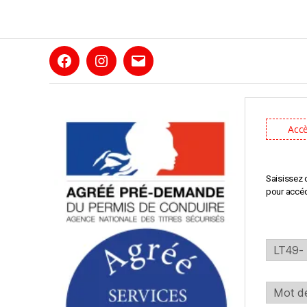
Laura
Laura
Laura
Thiely
Thiely
Thiely
Photography
Photography
Photography
Accè
Saisissez c
pour accé